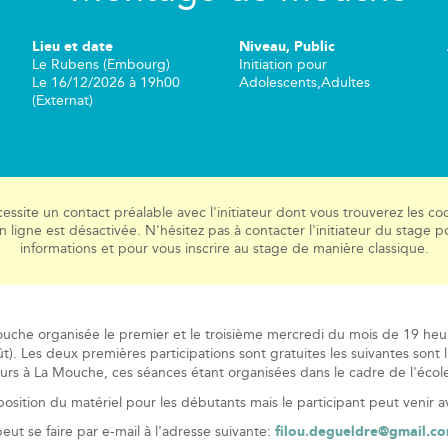
Lieu et date
Niveau, Public
Le Rubens (Embourg)
Initiation
pour
Le 16/12/2026 à 19h00
Adolescents
,
Adultes
(Externat)
cessite un contact préalable avec l'initiateur dont vous trouverez les 
 en ligne est désactivée. N'hésitez pas à contacter l'initiateur du stage
informations et pour vous inscrire au stage de manière classique.
he organisée le premier et le troisième mercredi du mois de 19 heur
t). Les deux premières participations sont gratuites les suivantes sont li
urs à La Mouche, ces séances étant organisées dans le cadre de l'éc
osition du matériel pour les débutants mais le participant peut venir a
peut se faire par e-mail à l'adresse suivante:
filou.degueldre@gmail.c