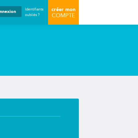
uche
créer mon
Identifiants
COMPTE
oubliés ?