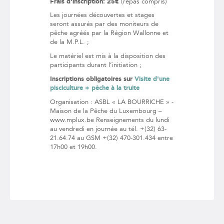
Frais d'inscription: 25€
(repas compris)
Les journées découvertes et stages
seront assurés par des moniteurs de
pêche agréés par la Région Wallonne et
de la M.P.L. ;
Le matériel est mis à la disposition des
participants durant l’initiation ;
Inscriptions obligatoires sur
Visite d'une
pisciculture + pêche à la truite
Organisation : ASBL « LA BOURRICHE » -
Maison de la Pêche du Luxembourg –
www.mplux.be Renseignements du lundi
au vendredi en journée au tél. +(32) 63-
21.64.74 au GSM +(32) 470-301.434 entre
17h00 et 19h00.